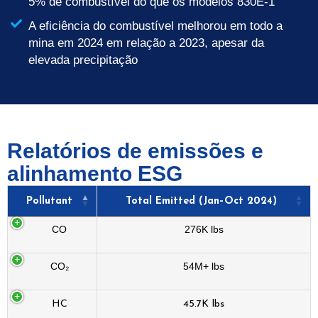
5% de combustível do que os modelos 830E-1
A eficiência do combustível melhorou em todo a
mina em 2024 em relação a 2023, apesar da
elevada precipitação
Relatórios de emissões e
alinhamento ESG
Pollutant
Total Emitted (Jan–Oct 2024)
CO
276K lbs
CO₂
54M+ lbs
HC
45.7K lbs